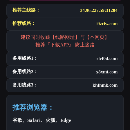
推荐主线路：
34.96.227.59:31204
推荐线路：
i9zciw.com
建议同时收藏【线路网址】与【本网页】
推荐『下载APP』 防止迷路
备用线路1：
rlvf0d.com
备用线路2：
x8xmt.com
备用线路3：
khfnmk.com
推荐浏览器：
谷歌、Safari、火狐、Edge