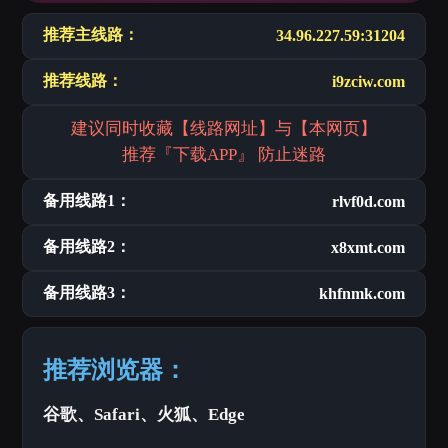
推荐主线路：
34.96.227.59:31204
推荐线路：
i9zciw.com
建议同时收藏【线路网址】与【本网页】
推荐『下载APP』 防止迷路
备用线路1：
rlvf0d.com
备用线路2：
x8xmt.com
备用线路3：
khfnmk.com
推荐浏览器：
谷歌、Safari、火狐、Edge