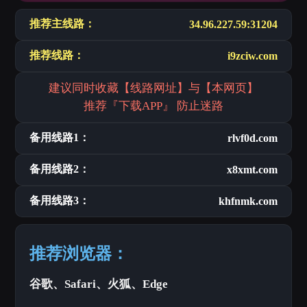
推荐主线路：
34.96.227.59:31204
推荐线路：
i9zciw.com
建议同时收藏【线路网址】与【本网页】
推荐『下载APP』 防止迷路
备用线路1：
rlvf0d.com
备用线路2：
x8xmt.com
备用线路3：
khfnmk.com
推荐浏览器：
谷歌、Safari、火狐、Edge